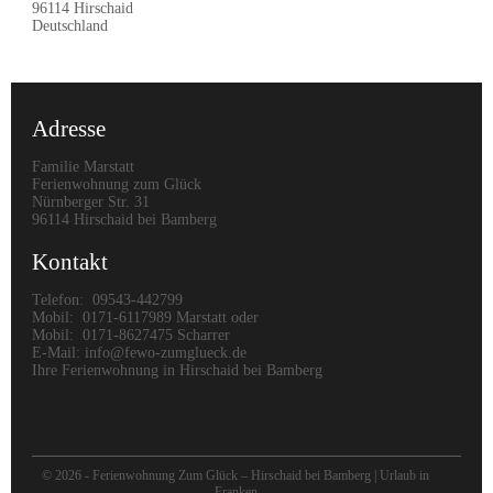
96114 Hirschaid
Deutschland
Adresse
Familie Marstatt
Ferienwohnung zum Glück
Nürnberger Str. 31
96114 Hirschaid bei Bamberg
Kontakt
Telefon: 09543-442799
Mobil: 0171-6117989 Marstatt oder
Mobil: 0171-8627475 Scharrer
E-Mail: info@fewo-zumglueck.de
Ihre Ferienwohnung in Hirschaid bei Bamberg
© 2026 - Ferienwohnung Zum Glück – Hirschaid bei Bamberg | Urlaub in
Franken