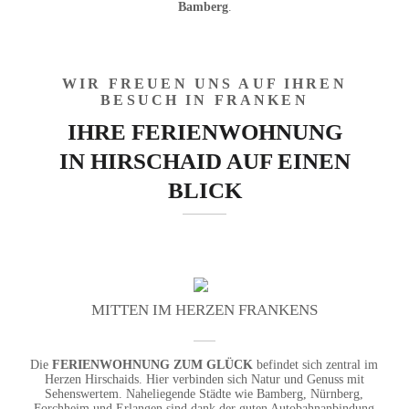
Bamberg
.
BADEZIMMER
WOHNBEREICH
SCHLAFZIMMER
WIR FREUEN UNS AUF IHREN
BESUCH IN FRANKEN
IHRE FERIENWOHNUNG
IN
HIRSCHAID AUF EINEN
BLICK
MITTEN IM HERZEN FRANKENS
Die
FERIENWOHNUNG ZUM GLÜCK
befindet
sich zentral im
Herzen Hirschaids. Hier
verbinden sich Natur und Genuss mit
Sehenswertem. Naheliegende Städte wie
Bamberg, Nürnberg,
Forchheim und
Erlangen sind dank der guten
Autobahnanbindung